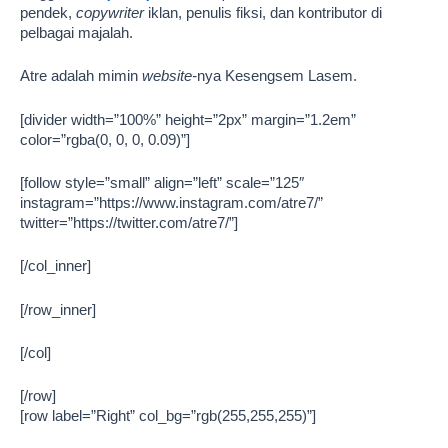
pendek,
copywriter
iklan, penulis fiksi, dan kontributor di
pelbagai majalah.
Atre adalah mimin
website-
nya Kesengsem Lasem.
[divider width=”100%” height=”2px” margin=”1.2em”
color=”rgba(0, 0, 0, 0.09)”]
[follow style=”small” align=”left” scale=”125″
instagram=”https://www.instagram.com/atre7/”
twitter=”https://twitter.com/atre7/”]
[/col_inner]
[/row_inner]
[/col]
[/row]
[row label=”Right” col_bg=”rgb(255,255,255)”]