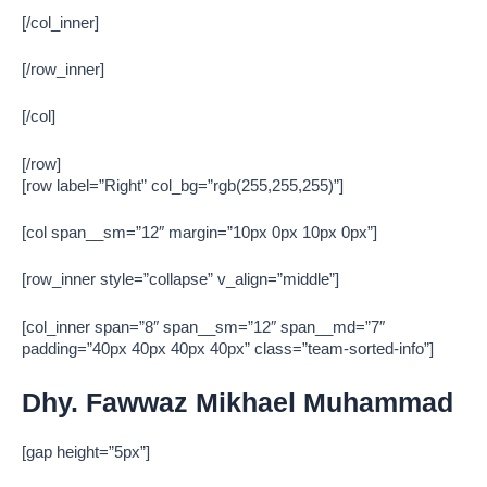
[/col_inner]
[/row_inner]
[/col]
[/row]
[row label=”Right” col_bg=”rgb(255,255,255)”]
[col span__sm=”12″ margin=”10px 0px 10px 0px”]
[row_inner style=”collapse” v_align=”middle”]
[col_inner span=”8″ span__sm=”12″ span__md=”7″
padding=”40px 40px 40px 40px” class=”team-sorted-info”]
Dhy. Fawwaz Mikhael Muhammad
[gap height=”5px”]