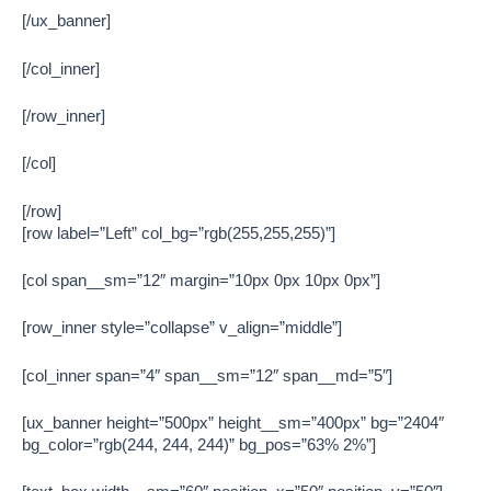
[/ux_banner]
[/col_inner]
[/row_inner]
[/col]
[/row]
[row label=”Left” col_bg=”rgb(255,255,255)”]
[col span__sm=”12″ margin=”10px 0px 10px 0px”]
[row_inner style=”collapse” v_align=”middle”]
[col_inner span=”4″ span__sm=”12″ span__md=”5″]
[ux_banner height=”500px” height__sm=”400px” bg=”2404″
bg_color=”rgb(244, 244, 244)” bg_pos=”63% 2%”]