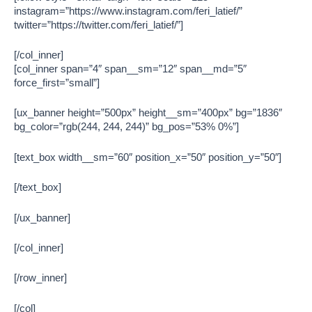
instagram=”https://www.instagram.com/feri_latief/”
twitter=”https://twitter.com/feri_latief/”]
[/col_inner]
[col_inner span=”4″ span__sm=”12″ span__md=”5″
force_first=”small”]
[ux_banner height=”500px” height__sm=”400px” bg=”1836″
bg_color=”rgb(244, 244, 244)” bg_pos=”53% 0%”]
[text_box width__sm=”60″ position_x=”50″ position_y=”50″]
[/text_box]
[/ux_banner]
[/col_inner]
[/row_inner]
[/col]