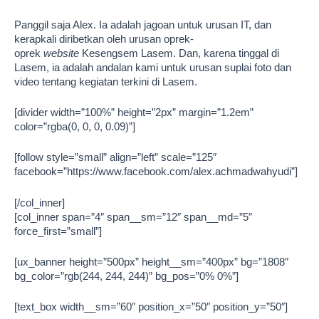
Panggil saja Alex. Ia adalah jagoan untuk urusan IT, dan
kerapkali diribetkan oleh urusan oprek-
oprek
website
Kesengsem Lasem. Dan, karena tinggal di
Lasem, ia adalah andalan kami untuk urusan suplai foto dan
video tentang kegiatan terkini di Lasem.
[divider width=”100%” height=”2px” margin=”1.2em”
color=”rgba(0, 0, 0, 0.09)”]
[follow style=”small” align=”left” scale=”125″
facebook=”https://www.facebook.com/alex.achmadwahyudi”]
[/col_inner]
[col_inner span=”4″ span__sm=”12″ span__md=”5″
force_first=”small”]
[ux_banner height=”500px” height__sm=”400px” bg=”1808″
bg_color=”rgb(244, 244, 244)” bg_pos=”0% 0%”]
[text_box width__sm=”60″ position_x=”50″ position_y=”50″]