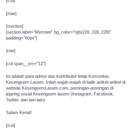
[/col]
[/row]
[/section]
[section label=”Member” bg_color=”rgb(228, 228, 228)”
padding=”60px”]
[row]
[col span__sm=”12″]
Ini adalah para admin dan kontributor tetap Komunitas
Kesengsem Lasem. Inilah wajah-wajah di balik artikel-artikel di
website KesengsemLasem.com, postingan-postingan di
jejaring sosial Kesengsem lasem (Instagram, Facebook,
Twitter, dan lain-lain).
Salam Kenal!
[/col]