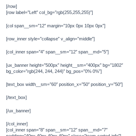
[/row]
[row label=”Left” col_bg=”rgb(255,255,255)”]
[col span__sm=”12″ margin=”10px 0px 10px 0px”]
[row_inner style=”collapse” v_align=”middle”]
[col_inner span=”4″ span__sm=”12″ span__md=”5″]
[ux_banner height=”500px” height__sm=”400px” bg=”1802″
bg_color=”rgb(244, 244, 244)” bg_pos=”0% 0%”]
[text_box width__sm=”60″ position_x=”50″ position_y=”50″]
[/text_box]
[/ux_banner]
[/col_inner]
[col_inner span=”8″ span__sm=”12″ span__md=”7″
padding=”40px 40px 40px 40px” class=”team-sorted-info”]