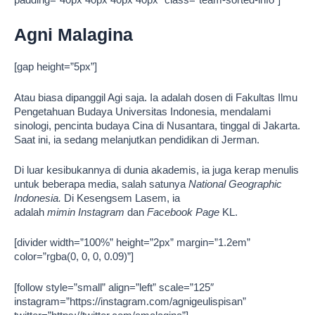
Agni Malagina
[gap height=”5px”]
Atau biasa dipanggil Agi saja. Ia adalah dosen di Fakultas Ilmu
Pengetahuan Budaya Universitas Indonesia, mendalami
sinologi, pencinta budaya Cina di Nusantara, tinggal di Jakarta.
Saat ini, ia sedang melanjutkan pendidikan di Jerman.
Di luar kesibukannya di dunia akademis, ia juga kerap menulis
untuk beberapa media, salah satunya
National Geographic
Indonesia.
Di Kesengsem Lasem, ia
adalah
mimin Instagram
dan
Facebook Page
KL.
[divider width=”100%” height=”2px” margin=”1.2em”
color=”rgba(0, 0, 0, 0.09)”]
[follow style=”small” align=”left” scale=”125″
instagram=”https://instagram.com/agnigeulispisan”