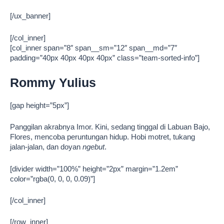
[/ux_banner]
[/col_inner]
[col_inner span=”8″ span__sm=”12″ span__md=”7″
padding=”40px 40px 40px 40px” class=”team-sorted-info”]
Rommy Yulius
[gap height=”5px”]
Panggilan akrabnya Imor. Kini, sedang tinggal di Labuan Bajo,
Flores, mencoba peruntungan hidup. Hobi motret, tukang
jalan-jalan, dan doyan
ngebut
.
[divider width=”100%” height=”2px” margin=”1.2em”
color=”rgba(0, 0, 0, 0.09)”]
[/col_inner]
[/row_inner]