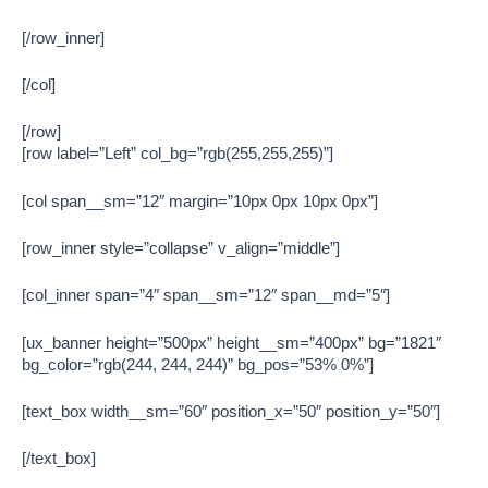
[/row_inner]
[/col]
[/row]
[row label=”Left” col_bg=”rgb(255,255,255)”]
[col span__sm=”12″ margin=”10px 0px 10px 0px”]
[row_inner style=”collapse” v_align=”middle”]
[col_inner span=”4″ span__sm=”12″ span__md=”5″]
[ux_banner height=”500px” height__sm=”400px” bg=”1821″
bg_color=”rgb(244, 244, 244)” bg_pos=”53% 0%”]
[text_box width__sm=”60″ position_x=”50″ position_y=”50″]
[/text_box]