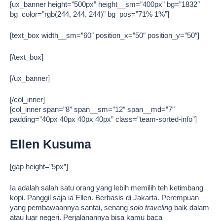
[ux_banner height=”500px” height__sm=”400px” bg=”1832″
bg_color=”rgb(244, 244, 244)” bg_pos=”71% 1%”]
[text_box width__sm=”60″ position_x=”50″ position_y=”50″]
[/text_box]
[/ux_banner]
[/col_inner]
[col_inner span=”8″ span__sm=”12″ span__md=”7″
padding=”40px 40px 40px 40px” class=”team-sorted-info”]
Ellen Kusuma
[gap height=”5px”]
Ia adalah salah satu orang yang lebih memilih teh ketimbang
kopi. Panggil saja ia Ellen. Berbasis di Jakarta. Perempuan
yang pembawaannya santai, senang
solo traveling
baik dalam
atau luar negeri. Perjalanannya bisa kamu baca