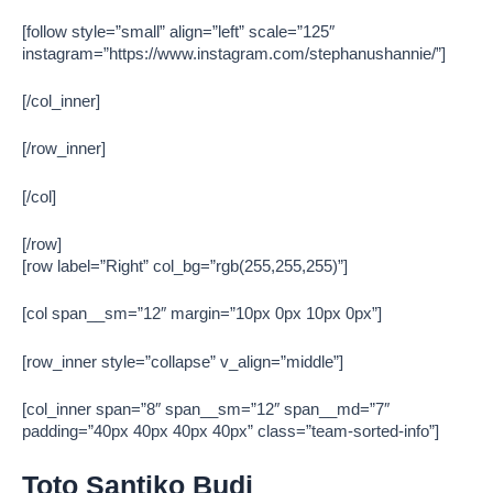
[follow style=”small” align=”left” scale=”125″
instagram=”https://www.instagram.com/stephanushannie/”]
[/col_inner]
[/row_inner]
[/col]
[/row]
[row label=”Right” col_bg=”rgb(255,255,255)”]
[col span__sm=”12″ margin=”10px 0px 10px 0px”]
[row_inner style=”collapse” v_align=”middle”]
[col_inner span=”8″ span__sm=”12″ span__md=”7″
padding=”40px 40px 40px 40px” class=”team-sorted-info”]
Toto Santiko Budi