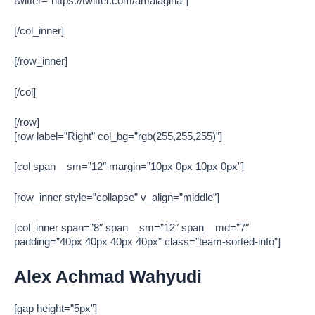
twitter=”https://twitter.com/amalagina”]
[/col_inner]
[/row_inner]
[/col]
[/row]
[row label=”Right” col_bg=”rgb(255,255,255)”]
[col span__sm=”12″ margin=”10px 0px 10px 0px”]
[row_inner style=”collapse” v_align=”middle”]
[col_inner span=”8″ span__sm=”12″ span__md=”7″
padding=”40px 40px 40px 40px” class=”team-sorted-info”]
Alex Achmad Wahyudi
[gap height=”5px”]