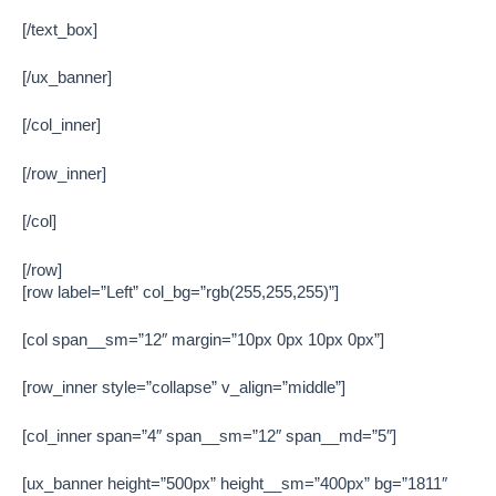
[/text_box]
[/ux_banner]
[/col_inner]
[/row_inner]
[/col]
[/row]
[row label=”Left” col_bg=”rgb(255,255,255)”]
[col span__sm=”12″ margin=”10px 0px 10px 0px”]
[row_inner style=”collapse” v_align=”middle”]
[col_inner span=”4″ span__sm=”12″ span__md=”5″]
[ux_banner height=”500px” height__sm=”400px” bg=”1811″