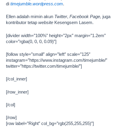
di
timejumble.wordpress.com
.
Ellen adalah mimin akun
Twitter
,
Facebook Page,
juga
kontributor tetap
website
Kesengsem Lasem.
[divider width=”100%” height=”2px” margin=”1.2em”
color=”rgba(0, 0, 0, 0.09)”]
[follow style=”small” align=”left” scale=”125″
instagram=”https://www.instagram.com/timejumble/”
twitter=”https://twitter.com/timejumble/”]
[/col_inner]
[/row_inner]
[/col]
[/row]
[row label=”Right” col_bg=”rgb(255,255,255)”]