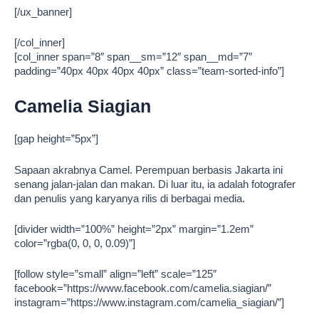
[/ux_banner]
[/col_inner]
[col_inner span=”8″ span__sm=”12″ span__md=”7″
padding=”40px 40px 40px 40px” class=”team-sorted-info”]
Camelia Siagian
[gap height=”5px”]
Sapaan akrabnya Camel. Perempuan berbasis Jakarta ini
senang jalan-jalan dan makan. Di luar itu, ia adalah fotografer
dan penulis yang karyanya rilis di berbagai media.
[divider width=”100%” height=”2px” margin=”1.2em”
color=”rgba(0, 0, 0, 0.09)”]
[follow style=”small” align=”left” scale=”125″
facebook=”https://www.facebook.com/camelia.siagian/”
instagram=”https://www.instagram.com/camelia_siagian/”]