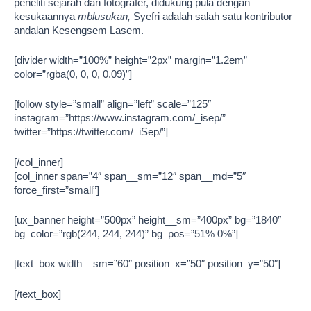
peneliti sejarah dan fotografer, didukung pula dengan
kesukaannya
mblusukan,
Syefri adalah salah satu kontributor
andalan Kesengsem Lasem.
[divider width=”100%” height=”2px” margin=”1.2em”
color=”rgba(0, 0, 0, 0.09)”]
[follow style=”small” align=”left” scale=”125″
instagram=”https://www.instagram.com/_isep/”
twitter=”https://twitter.com/_iSep/”]
[/col_inner]
[col_inner span=”4″ span__sm=”12″ span__md=”5″
force_first=”small”]
[ux_banner height=”500px” height__sm=”400px” bg=”1840″
bg_color=”rgb(244, 244, 244)” bg_pos=”51% 0%”]
[text_box width__sm=”60″ position_x=”50″ position_y=”50″]
[/text_box]