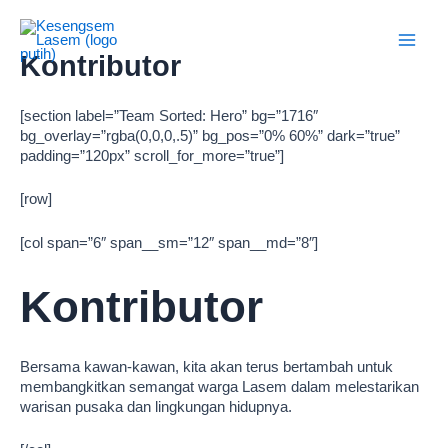
Lewati
Main
ke
konten
Men
Kontributor
[section label=”Team Sorted: Hero” bg=”1716″
bg_overlay=”rgba(0,0,0,.5)” bg_pos=”0% 60%” dark=”true”
padding=”120px” scroll_for_more=”true”]
[row]
[col span=”6″ span__sm=”12″ span__md=”8″]
Kontributor
Bersama kawan-kawan, kita akan terus bertambah untuk
membangkitkan semangat warga Lasem dalam melestarikan
warisan pusaka dan lingkungan hidupnya.