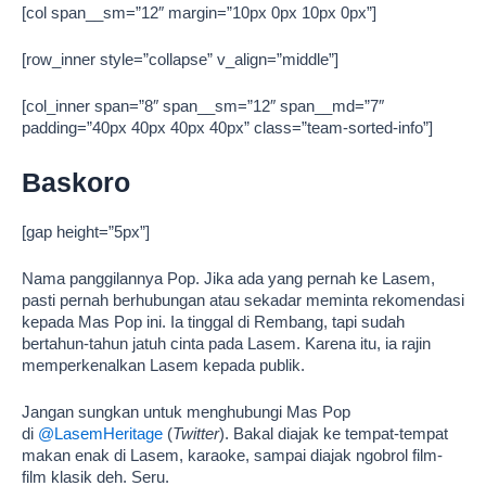
[col span__sm=”12″ margin=”10px 0px 10px 0px”]
[row_inner style=”collapse” v_align=”middle”]
[col_inner span=”8″ span__sm=”12″ span__md=”7″
padding=”40px 40px 40px 40px” class=”team-sorted-info”]
Baskoro
[gap height=”5px”]
Nama panggilannya Pop. Jika ada yang pernah ke Lasem,
pasti pernah berhubungan atau sekadar meminta rekomendasi
kepada Mas Pop ini. Ia tinggal di Rembang, tapi sudah
bertahun-tahun jatuh cinta pada Lasem. Karena itu, ia rajin
memperkenalkan Lasem kepada publik.
Jangan sungkan untuk menghubungi Mas Pop
di
@LasemHeritage
(
Twitter
). Bakal diajak ke tempat-tempat
makan enak di Lasem, karaoke, sampai diajak ngobrol film-
film klasik deh. Seru.