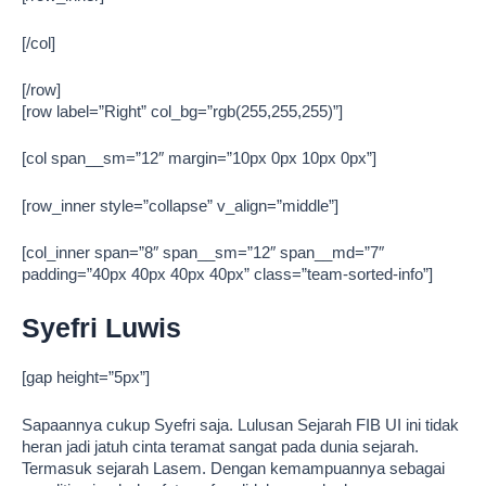
[/col]
[/row]
[row label=”Right” col_bg=”rgb(255,255,255)”]
[col span__sm=”12″ margin=”10px 0px 10px 0px”]
[row_inner style=”collapse” v_align=”middle”]
[col_inner span=”8″ span__sm=”12″ span__md=”7″
padding=”40px 40px 40px 40px” class=”team-sorted-info”]
Syefri Luwis
[gap height=”5px”]
Sapaannya cukup Syefri saja. Lulusan Sejarah FIB UI ini tidak
heran jadi jatuh cinta teramat sangat pada dunia sejarah.
Termasuk sejarah Lasem. Dengan kemampuannya sebagai