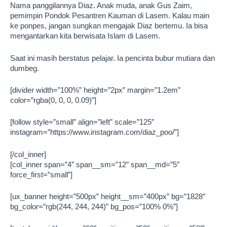
Nama panggilannya Diaz. Anak muda, anak Gus Zaim,
pemimpin Pondok Pesantren Kauman di Lasem. Kalau main
ke ponpes, jangan sungkan mengajak Diaz bertemu. Ia bisa
mengantarkan kita berwisata Islam di Lasem.
Saat ini masih berstatus pelajar. Ia pencinta bubur mutiara dan
dumbeg.
[divider width=”100%” height=”2px” margin=”1.2em”
color=”rgba(0, 0, 0, 0.09)”]
[follow style=”small” align=”left” scale=”125″
instagram=”https://www.instagram.com/diaz_poo/”]
[/col_inner]
[col_inner span=”4″ span__sm=”12″ span__md=”5″
force_first=”small”]
[ux_banner height=”500px” height__sm=”400px” bg=”1828″
bg_color=”rgb(244, 244, 244)” bg_pos=”100% 0%”]