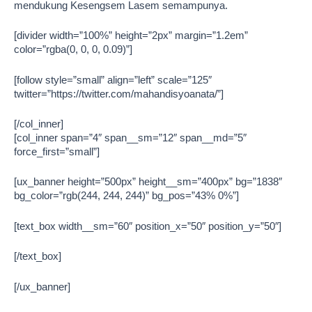
mendukung Kesengsem Lasem semampunya.
[divider width=”100%” height=”2px” margin=”1.2em”
color=”rgba(0, 0, 0, 0.09)”]
[follow style=”small” align=”left” scale=”125″
twitter=”https://twitter.com/mahandisyoanata/”]
[/col_inner]
[col_inner span=”4″ span__sm=”12″ span__md=”5″
force_first=”small”]
[ux_banner height=”500px” height__sm=”400px” bg=”1838″
bg_color=”rgb(244, 244, 244)” bg_pos=”43% 0%”]
[text_box width__sm=”60″ position_x=”50″ position_y=”50″]
[/text_box]
[/ux_banner]