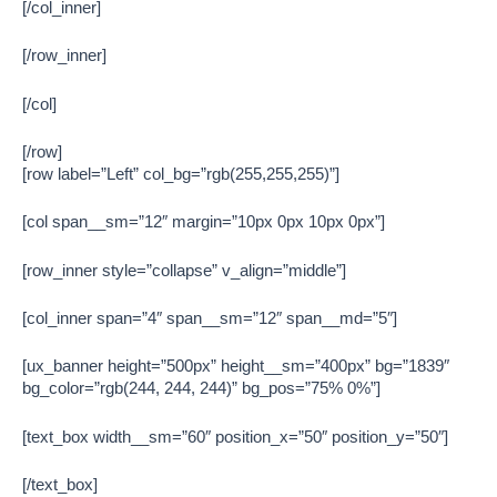
[/col_inner]
[/row_inner]
[/col]
[/row]
[row label=”Left” col_bg=”rgb(255,255,255)”]
[col span__sm=”12″ margin=”10px 0px 10px 0px”]
[row_inner style=”collapse” v_align=”middle”]
[col_inner span=”4″ span__sm=”12″ span__md=”5″]
[ux_banner height=”500px” height__sm=”400px” bg=”1839″
bg_color=”rgb(244, 244, 244)” bg_pos=”75% 0%”]
[text_box width__sm=”60″ position_x=”50″ position_y=”50″]
[/text_box]