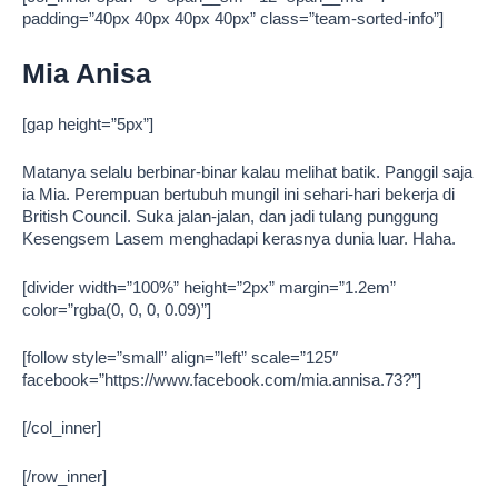
padding=”40px 40px 40px 40px” class=”team-sorted-info”]
Mia Anisa
[gap height=”5px”]
Matanya selalu berbinar-binar kalau melihat batik. Panggil saja
ia Mia. Perempuan bertubuh mungil ini sehari-hari bekerja di
British Council. Suka jalan-jalan, dan jadi tulang punggung
Kesengsem Lasem menghadapi kerasnya dunia luar. Haha.
[divider width=”100%” height=”2px” margin=”1.2em”
color=”rgba(0, 0, 0, 0.09)”]
[follow style=”small” align=”left” scale=”125″
facebook=”https://www.facebook.com/mia.annisa.73?”]
[/col_inner]
[/row_inner]