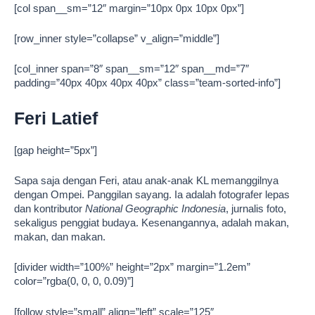
[col span__sm=”12″ margin=”10px 0px 10px 0px”]
[row_inner style=”collapse” v_align=”middle”]
[col_inner span=”8″ span__sm=”12″ span__md=”7″
padding=”40px 40px 40px 40px” class=”team-sorted-info”]
Feri Latief
[gap height=”5px”]
Sapa saja dengan Feri, atau anak-anak KL memanggilnya
dengan Ompei. Panggilan sayang. Ia adalah fotografer lepas
dan kontributor
National Geographic Indonesia
, jurnalis foto,
sekaligus penggiat budaya. Kesenangannya, adalah makan,
makan, dan makan.
[divider width=”100%” height=”2px” margin=”1.2em”
color=”rgba(0, 0, 0, 0.09)”]
[follow style=”small” align=”left” scale=”125″