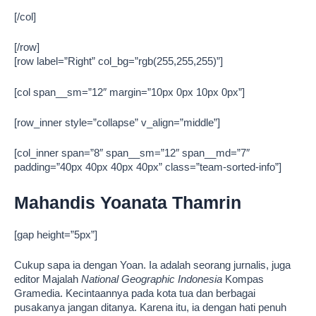
[/col]
[/row]
[row label=”Right” col_bg=”rgb(255,255,255)”]
[col span__sm=”12″ margin=”10px 0px 10px 0px”]
[row_inner style=”collapse” v_align=”middle”]
[col_inner span=”8″ span__sm=”12″ span__md=”7″
padding=”40px 40px 40px 40px” class=”team-sorted-info”]
Mahandis Yoanata Thamrin
[gap height=”5px”]
Cukup sapa ia dengan Yoan. Ia adalah seorang jurnalis, juga
editor Majalah
National Geographic Indonesia
Kompas
Gramedia. Kecintaannya pada kota tua dan berbagai
pusakanya jangan ditanya. Karena itu, ia dengan hati penuh