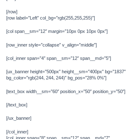
[/row]
[row label=”Left” col_bg=”rgb(255,255,255)”]
[col span__sm=”12″ margin=”10px 0px 10px 0px”]
[row_inner style=”collapse” v_align=”middle”]
[col_inner span=”4″ span__sm=”12″ span__md=”5″]
[ux_banner height=”500px” height__sm=”400px” bg=”1837″
bg_color=”rgb(244, 244, 244)” bg_pos=”28% 0%”]
[text_box width__sm=”60″ position_x=”50″ position_y=”50″]
[/text_box]
[/ux_banner]
[/col_inner]
[col_inner span=”8″ span__sm=”12″ span__md=”7″