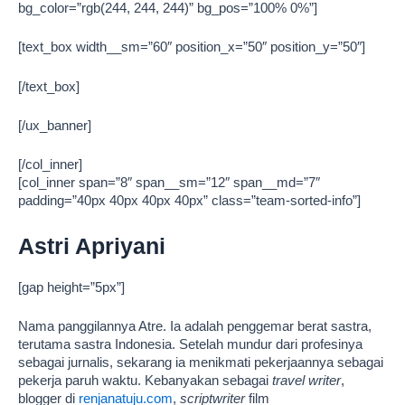
bg_color=”rgb(244, 244, 244)” bg_pos=”100% 0%”]
[text_box width__sm=”60″ position_x=”50″ position_y=”50″]
[/text_box]
[/ux_banner]
[/col_inner]
[col_inner span=”8″ span__sm=”12″ span__md=”7″
padding=”40px 40px 40px 40px” class=”team-sorted-info”]
Astri Apriyani
[gap height=”5px”]
Nama panggilannya Atre. Ia adalah penggemar berat sastra,
terutama sastra Indonesia. Setelah mundur dari profesinya
sebagai jurnalis, sekarang ia menikmati pekerjaannya sebagai
pekerja paruh waktu. Kebanyakan sebagai
travel writer
,
blogger di
renjanatuju.com
,
scriptwriter
film