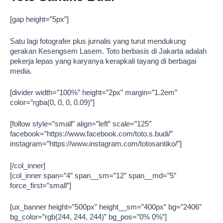
[gap height=”5px”]
Satu lagi fotografer plus jurnalis yang turut mendukung
gerakan Kesengsem Lasem. Toto berbasis di Jakarta adalah
pekerja lepas yang karyanya kerapkali tayang di berbagai
media.
[divider width=”100%” height=”2px” margin=”1.2em”
color=”rgba(0, 0, 0, 0.09)”]
[follow style=”small” align=”left” scale=”125″
facebook=”https://www.facebook.com/toto.s.budi/”
instagram=”https://www.instagram.com/totosantiko/”]
[/col_inner]
[col_inner span=”4″ span__sm=”12″ span__md=”5″
force_first=”small”]
[ux_banner height=”500px” height__sm=”400px” bg=”2406″
bg_color=”rgb(244, 244, 244)” bg_pos=”0% 0%”]