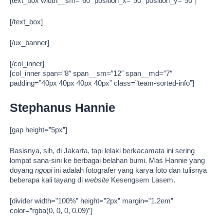
[text_box width__sm=”60″ position_x=”50″ position_y=”50″]
[/text_box]
[/ux_banner]
[/col_inner]
[col_inner span=”8″ span__sm=”12″ span__md=”7″
padding=”40px 40px 40px 40px” class=”team-sorted-info”]
Stephanus Hannie
[gap height=”5px”]
Basisnya, sih, di Jakarta, tapi lelaki berkacamata ini sering
lompat sana-sini ke berbagai belahan bumi. Mas Hannie yang
doyang
ngopi
ini adalah fotografer yang karya foto dan tulisnya
beberapa kali tayang di
website
Kesengsem Lasem.
[divider width=”100%” height=”2px” margin=”1.2em”
color=”rgba(0, 0, 0, 0.09)”]