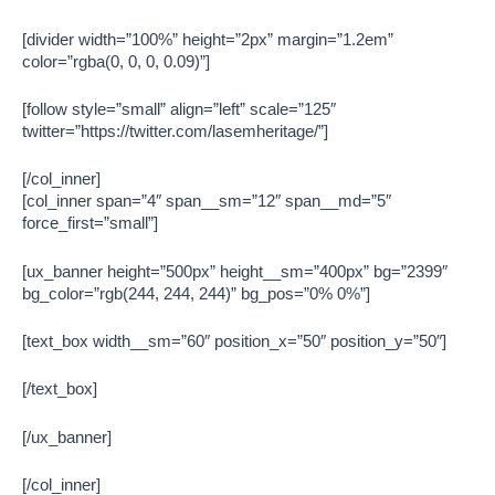
[divider width=”100%” height=”2px” margin=”1.2em”
color=”rgba(0, 0, 0, 0.09)”]
[follow style=”small” align=”left” scale=”125″
twitter=”https://twitter.com/lasemheritage/”]
[/col_inner]
[col_inner span=”4″ span__sm=”12″ span__md=”5″
force_first=”small”]
[ux_banner height=”500px” height__sm=”400px” bg=”2399″
bg_color=”rgb(244, 244, 244)” bg_pos=”0% 0%”]
[text_box width__sm=”60″ position_x=”50″ position_y=”50″]
[/text_box]
[/ux_banner]
[/col_inner]