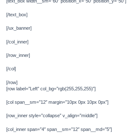
[text_box width__sm=”60″ position_x=”50″ position_y=”50″]
[/text_box]
[/ux_banner]
[/col_inner]
[/row_inner]
[/col]
[/row]
[row label=”Left” col_bg=”rgb(255,255,255)”]
[col span__sm=”12″ margin=”10px 0px 10px 0px”]
[row_inner style=”collapse” v_align=”middle”]
[col_inner span=”4″ span__sm=”12″ span__md=”5″]